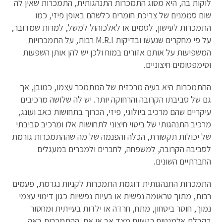
לוקות בה, היא מסוג התמכרות התנהגותית, התמכרות שאין לה
שום סממנים של צריכת חומרים כלשהם באופן פיזי, כמו
התמכרות לעישון, לסמים או לאלכוהול למשל, למרות שמדובר,
על פי מחקרים שנעשו ובדיקות M.R.I רבות, על התמכרויות
המשפיעות על אותם אזורים במוח ולכן יש להן אותן השפעות
וסימפטומים חיצוניים.
ההתמכרות היא בעיה מרכזית של המתמכר עצמו, כמובן, אך
גם של סביבתו הקרובה והרחוקה יותר. יש לה שלושה מרכיבים
עיקריים שהם מרכיב ביולוגי, פיזי, הכרוך בתחושות כאב ועונג,
מרכיב התנהגותי של ביטוי חיצוני לתחושות אלו ומרכיב סביבתי
של יכולות תקשורת, הכלה והפנמה של מה שההתמכרות גורמת
לסביבה הקרובה, למשפחה, לחברים ולמכרים במעגלים
החברתיים השונים.
התמכרות התנהגותית דוגמת התמכרות לקניות נגרמת, פעמים
רבות, מתוך טראומה נפשית או בעיות נפשיות כגון דימוי עצמי
נמוך, חוסר ביטחון, מתח, חרדה או ילדות בעייתית ומחסור
בקבלת אלמנטים רגשיים מצד אב או אם. ההתמכרות באה