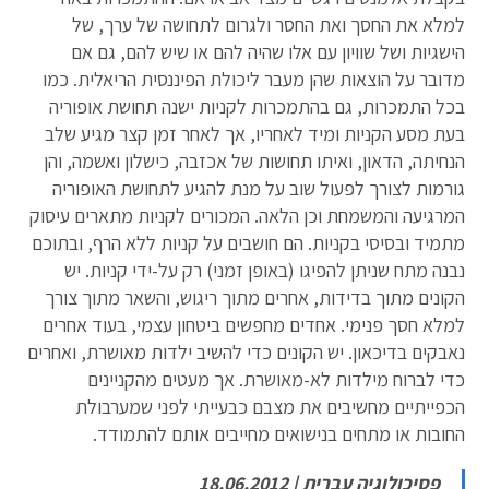
למלא את החסך ואת החסר ולגרום לתחושה של ערך, של
הישגיות ושל שוויון עם אלו שהיה להם או שיש להם, גם אם
מדובר על הוצאות שהן מעבר ליכולת הפיננסית הריאלית. כמו
בכל התמכרות, גם בהתמכרות לקניות ישנה תחושת אופוריה
בעת מסע הקניות ומיד לאחריו, אך לאחר זמן קצר מגיע שלב
הנחיתה, הדאון, ואיתו תחושות של אכזבה, כישלון ואשמה, והן
גורמות לצורך לפעול שוב על מנת להגיע לתחושת האופוריה
המרגיעה והמשמחת וכן הלאה. המכורים לקניות מתארים עיסוק
מתמיד ובסיסי בקניות. הם חושבים על קניות ללא הרף, ובתוכם
נבנה מתח שניתן להפיגו (באופן זמני) רק על-ידי קניות. יש
הקונים מתוך בדידות, אחרים מתוך ריגוש, והשאר מתוך צורך
למלא חסך פנימי. אחדים מחפשים ביטחון עצמי, בעוד אחרים
נאבקים בדיכאון. יש הקונים כדי להשיב ילדות מאושרת, ואחרים
כדי לברוח מילדות לא-מאושרת. אך מעטים מהקניינים
הכפייתיים מחשיבים את מצבם כבעייתי לפני שמערבולת
החובות או מתחים בנישואים מחייבים אותם להתמודד.
פסיכולוגיה עברית | 18.06.2012