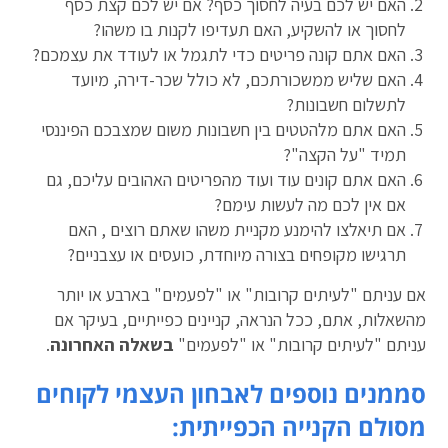
האם יש לכם בעיה לחסוך כסף? אם יש לכם קצת כסף
לחסוך או להשקיע, האם תעדיפו לקנות בו משהו?
האם אתם קונה פריטים כדי לתגמל או לעודד את עצמכם?
האם שליש ממשכורתכם, לא כולל שכר-דירה, מיועד
לתשלום חשבונות?
האם אתם מלהטטים בין חשבונות משום שמצבכם הפיננסי
תמיד "על הקצה"?
האם אתם קונים עוד ועוד מהפריטים האהובים עליכם, גם
אם אין לכם מה לעשות עימם?
אם תיאלצו להימנע מקניית משהו שאתם רוצים , האם
תרגישו מקופחים בצורה מיוחדת, כועסים או עצבניים?
אם עניתם "לעיתים קרובות" או "לפעמים" בארבע או יותר
מהשאלות, אתם, ככל הנראה, קניינים כפייתיים, בעיקר אם
עניתם "לעיתים קרובות" או "לפעמים"
בשאלה האחרונה
.
סממנים נוספים לאבחון העצמי לקוחים
מסולם הקנייה הכפייתית: